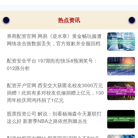
热点资讯
券商配资官网 网易《逆水寒》黄金畅玩服遭
网络攻击致数据丢失，官方致歉并全服回档
配资安全平台 197期彤彤快乐8预测奖号：
012路分析
配资开户官网 西安交大获匿名校友3000万元
捐赠！此前有多对校友伉俪捐赠上亿元，130
周年校庆周鸿祎捐了1亿元
股票投资公司 解说：别看杨瀚森今天夏联打
这么好 新赛季NBA之路依然荆棘丛生