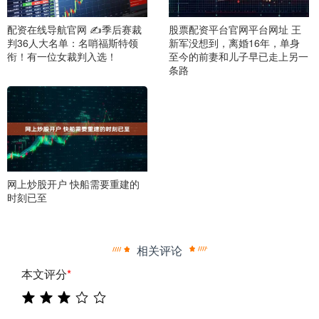
配资在线导航官网 ✍季后赛裁
股票配资平台官网平台网址 王
判36人大名单：名哨福斯特领
新军没想到，离婚16年，单身
衔！有一位女裁判入选！
至今的前妻和儿子早已走上另一
条路
网上炒股开户 快船需要重建的
时刻已至
相关评论
本文评分
*